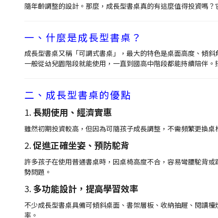
隨年齡調整的設計。那麼，成長型書桌真的有這麼值得投資嗎？
一、什麼是成長型書桌？
成長型書桌又稱「可調式書桌」，最大的特色是桌面高度、傾斜
一般從幼兒園階段就能使用，一直到國高中階段都能持續陪伴。
二、成長型書桌的優點
1.
長期使用、經濟實惠
雖然初期投資較高，但因為可隨孩子成長調整，不需頻繁更換桌
2.
促進正確坐姿、預防駝背
許多孩子在使用普通書桌時，因桌椅高度不合，容易彎腰駝背或
勢問題。
3.
多功能設計，提高學習效率
不少成長型書桌具備可傾斜桌面、書架層板、收納抽屜、閱讀檯
率。