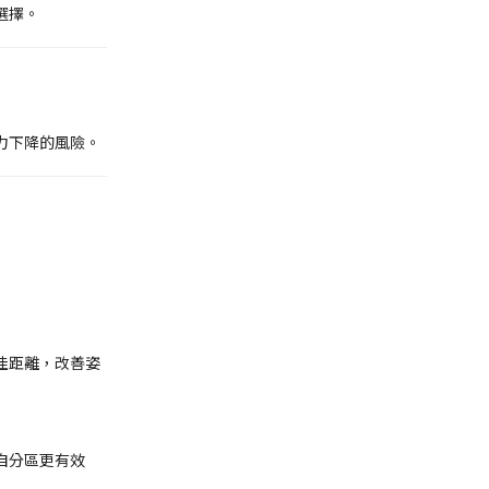
選擇。
力下降的風險。
佳距離，改善姿
自分區更有效