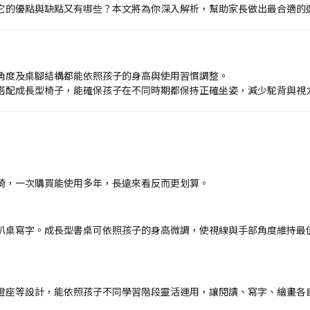
它的優點與缺點又有哪些？本文將為你深入解析，幫助家長做出最合適的
角度及桌腳結構都能依照孩子的身高與使用習慣調整。
搭配成長型椅子，能確保孩子在不同時期都保持正確坐姿，減少駝背與視
椅，一次購買能使用多年，長遠來看反而更划算。
趴桌寫字。成長型書桌可依照孩子的身高微調，使視線與手部角度維持最
燈座等設計，能依照孩子不同學習階段靈活運用，讓閱讀、寫字、繪畫各