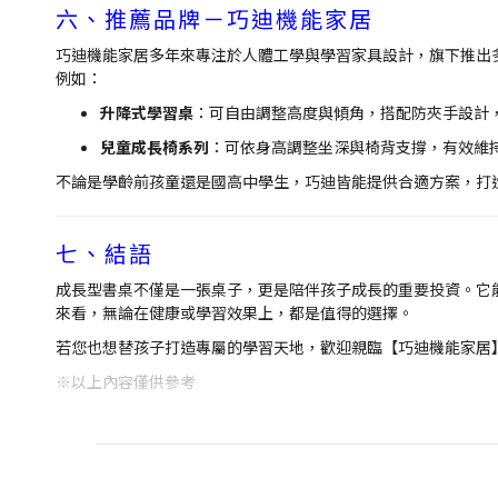
六、推薦品牌－巧迪機能家居
巧迪機能家居多年來專注於人體工學與學習家具設計，旗下推出
例如：
升降式學習桌
：可自由調整高度與傾角，搭配防夾手設計
兒童成長椅系列
：可依身高調整坐深與椅背支撐，有效維
不論是學齡前孩童還是國高中學生，巧迪皆能提供合適方案，打
七、結語
成長型書桌不僅是一張桌子，更是陪伴孩子成長的重要投資。它
來看，無論在健康或學習效果上，都是值得的選擇。
若您也想替孩子打造專屬的學習天地，歡迎親臨【巧迪機能家居
※以上內容僅供參考