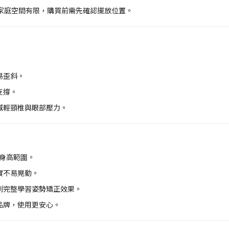
家庭空間有限，購買前需先確認擺放位置。
易歪斜。
支撐。
減輕頸椎與眼部壓力。
的身高範圍。
實不易晃動。
到完整學習姿勢矯正效果。
品牌，使用更安心。