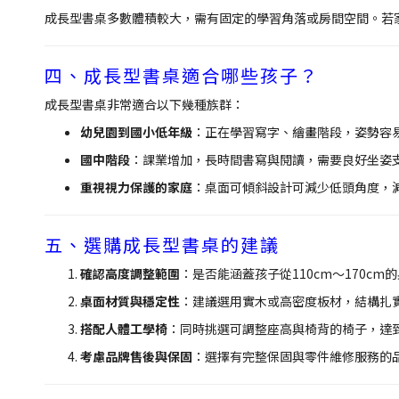
成長型書桌多數體積較大，需有固定的學習角落或房間空間。若
四、成長型書桌適合哪些孩子？
成長型書桌非常適合以下幾種族群：
幼兒園到國小低年級
：正在學習寫字、繪畫階段，姿勢容
國中階段
：課業增加，長時間書寫與閱讀，需要良好坐姿
重視視力保護的家庭
：桌面可傾斜設計可減少低頭角度，
五、選購成長型書桌的建議
確認高度調整範圍
：是否能涵蓋孩子從110cm～170cm
桌面材質與穩定性
：建議選用實木或高密度板材，結構扎
搭配人體工學椅
：同時挑選可調整座高與椅背的椅子，達
考慮品牌售後與保固
：選擇有完整保固與零件維修服務的